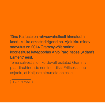
Tõnu Kaljuste on rahvusvaheliselt hinnatud nii
koori- kui ka orkestridirigendina. Ajalukku minev
saavutus on 2014 Grammy-võit parima
kooriesituse kategoorias Arvo Pärdi teose „Adam’s
Lament“ eest.
Tema salvestisi on korduvalt esitatud Grammy
plaadiauhindade nominendiks. Eriliseks teeb
asjaolu, et Kaljuste albumeid on esile ...
LOE EDASI