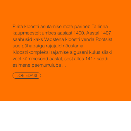
Pirita kloostri
asutamise mõte pärineb Tallinna
kaupmeestelt umbes aastast 1400. Aastal 1407
saabusid kaks Vadstena kloostri venda Rootsist
uue pühapaiga rajajaid nõustama.
Kloostrikompleksi rajamise alguseni kulus siiski
veel kümmekond aastat, sest alles 1417 saadi
esimene paemurruluba ...
LOE EDASI