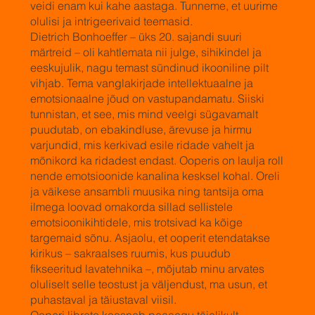
veidi enam kui kahe aastaga. Tunneme, et uurime
olulisi ja intrigeerivaid teemasid.
Dietrich Bonhoeffer – üks 20. sajandi suuri
märtreid – oli kahtlemata nii julge, sihikindel ja
eeskujulik, nagu temast sündinud ikooniline pilt
vihjab. Tema vanglakirjade intellektuaalne ja
emotsionaalne jõud on vastupandamatu. Siiski
tunnistan, et see, mis mind veelgi sügavamalt
puudutab, on ebakindluse, ärevuse ja hirmu
varjundid, mis kerkivad esile ridade vahelt ja
mõnikord ka ridadest endast. Ooperis on laulja roll
nende emotsioonide kanalina kesksel kohal. Oreli
ja väikese ansambli muusika ning tantsija oma
ilmega loovad omakorda sillad sellistele
emotsioonikihtidele, mis trotsivad ka kõige
targemaid sõnu. Asjaolu, et ooperit etendatakse
kirikus – sakraalses ruumis, kus puudub
fikseeritud lavatehnika –, mõjutab minu arvates
oluliselt selle teostust ja väljendust, ma usun, et
puhastaval ja täiustaval viisil.