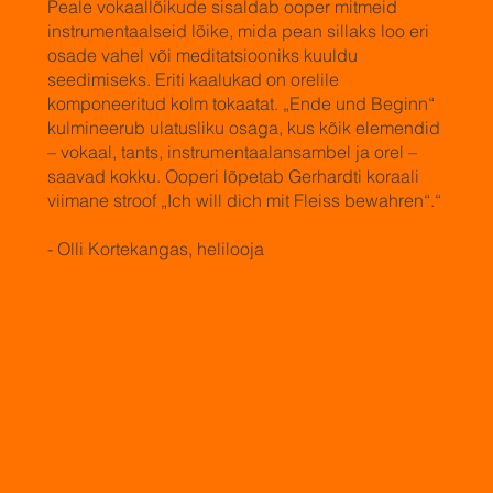
Peale vokaallõikude sisaldab ooper mitmeid
instrumentaalseid lõike, mida pean sillaks loo eri
osade vahel või meditatsiooniks kuuldu
seedimiseks. Eriti kaalukad on orelile
komponeeritud kolm tokaatat. „Ende und Beginn“
kulmineerub ulatusliku osaga, kus kõik elemendid
– vokaal, tants, instrumentaalansambel ja orel –
saavad kokku. Ooperi lõpetab Gerhardti koraali
viimane stroof „Ich will dich mit Fleiss bewahren“.“
- Olli Kortekangas, helilooja