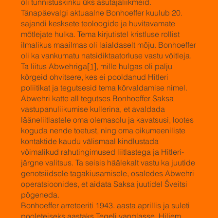
oli tunnistuskiriku üks asutajaliikmeid.
Tänapäevalgi aktuaalne Bonhoeffer kuulub 20.
sajandi kesksete teoloogide ja huvitavamate
mõtlejate hulka. Tema kirjutistel kristluse rollist
ilmalikus maailmas oli laialdaselt mõju. Bonhoeffer
oli ka vankumatu natsidiktaatorluse vastu võitleja.
Ta liitus Abwehriga
[1]
, mille hulgas oli palju
kõrgeid ohvitsere, kes ei pooldanud Hitleri
poliitikat ja tegutsesid tema kõrvaldamise nimel.
Abwehri katte all tegutses Bonhoeffer Saksa
vastupanuliikumise kullerina, et avaldada
lääneliitlastele oma olemasolu ja kavatsusi, lootes
koguda nende toetust, ning oma oikumeeniliste
kontaktide kaudu välismaal kindlustada
võimalikud rahutingimused liitlastega ja Hitleri-
järgne valitsus. Ta seisis häälekalt vastu ka juutide
genotsiidsele tagakiusamisele, osaledes Abwehri
operatsioonides, et aidata Saksa juutidel Šveitsi
põgeneda.
Bonhoeffer arreteeriti 1943. aasta aprillis ja suleti
pooleteiseks aastaks Tegeli vanglasse. Hiljem