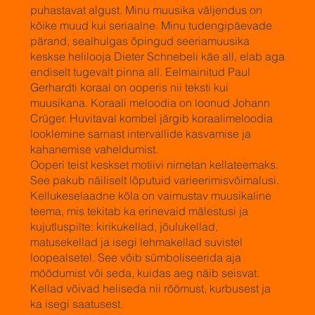
puhastavat algust. Minu muusika väljendus on
kõike muud kui seriaalne. Minu tudengipäevade
pärand, sealhulgas õpingud seeriamuusika
keskse helilooja Dieter Schnebeli käe all, elab aga
endiselt tugevalt pinna all. Eelmainitud Paul
Gerhardti koraal on ooperis nii teksti kui
muusikana. Koraali meloodia on loonud Johann
Crüger. Huvitaval kombel järgib koraalimeloodia
looklemine sarnast intervallide kasvamise ja
kahanemise vaheldumist.
Ooperi teist keskset motiivi nimetan kellateemaks.
See pakub näiliselt lõputuid varieerimisvõimalusi.
Kellukeselaadne kõla on vaimustav muusikaline
teema, mis tekitab ka erinevaid mälestusi ja
kujutluspilte: kirikukellad, jõulukellad,
matusekellad ja isegi lehmakellad suvistel
loopealsetel. See võib sümboliseerida aja
möödumist või seda, kuidas aeg näib seisvat.
Kellad võivad heliseda nii rõõmust, kurbusest ja
ka isegi saatusest.