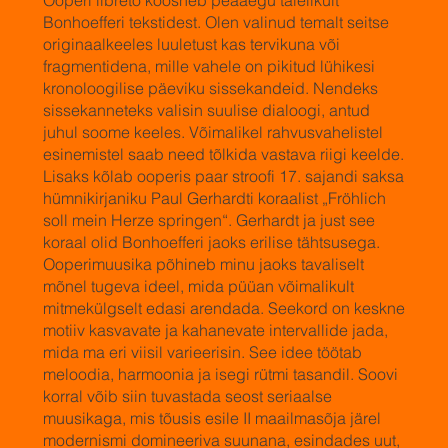
Ooperi libreto koosneb peaaegu täielikult
Bonhoefferi tekstidest. Olen valinud temalt seitse
originaalkeeles luuletust kas tervikuna või
fragmentidena, mille vahele on pikitud lühikesi
kronoloogilise päeviku sissekandeid. Nendeks
sissekanneteks valisin suulise dialoogi, antud
juhul soome keeles. Võimalikel rahvusvahelistel
esinemistel saab need tõlkida vastava riigi keelde.
Lisaks kõlab ooperis paar stroofi 17. sajandi saksa
hümnikirjaniku Paul Gerhardti koraalist „Fröhlich
soll mein Herze springen“. Gerhardt ja just see
koraal olid Bonhoefferi jaoks erilise tähtsusega.
Ooperimuusika põhineb minu jaoks tavaliselt
mõnel tugeva ideel, mida püüan võimalikult
mitmekülgselt edasi arendada. Seekord on keskne
motiiv kasvavate ja kahanevate intervallide jada,
mida ma eri viisil varieerisin. See idee töötab
meloodia, harmoonia ja isegi rütmi tasandil. Soovi
korral võib siin tuvastada seost seriaalse
muusikaga, mis tõusis esile II maailmasõja järel
modernismi domineeriva suunana, esindades uut,