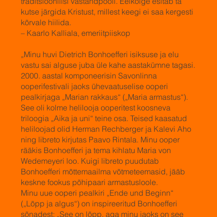
traditsioonilisi vastandpooli. Eelkõige esitab ta
kutse järgida Kristust, millest keegi ei saa kergesti
kõrvale hiilida.
– Kaarlo Kalliala, emeriitpiiskop
„Minu huvi Dietrich Bonhoefferi isiksuse ja elu
vastu sai alguse juba üle kahe aastakümne tagasi.
2000. aastal komponeerisin Savonlinna
ooperifestivali jaoks ühevaatuselise ooperi
pealkirjaga „Marian rakkaus“ („Maria armastus“).
See oli kolme helilooja ooperitest koosneva
triloogia „Aika ja uni“ teine ​​osa. Teised kaasatud
heliloojad olid Herman Rechberger ja Kalevi Aho
ning libreto kirjutas Paavo Rintala. Minu ooper
rääkis Bonhoefferi ja tema kihlatu Maria von
Wedemeyeri loo. Kuigi libreto puudutab
Bonhoefferi mõttemaailma võtmeteemasid, jääb
keskne fookus põhipaari armastusloole.
Minu uue ooperi pealkiri „Ende und Beginn“
(„Lõpp ja algus“) on inspireeritud Bonhoefferi
sõnadest: „See on lõpp, aga minu jaoks on see