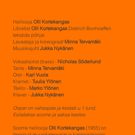
Helilooja
Olli Kortekangas
Libretist
Olli Kortekangas
Dietrich Bonhoefferi
tekstide põhjal
Lavastaja ja koreograaf
Minna Tervamäki
Muusikajuht
Jukka Nykänen
Vokaalsolist (bass) -
Nicholas Söderlund
Tants -
Minna Tervamäki
Orel -
Kari Vuola
Klarnet -
Tuulia Ylönen
Tšello -
Marko Ylönen
Klaver -
Jukka Nykänen
Ooper on vaheajata ja kestab u 1 tund.
Esitatakse soome ja saksa keeles.
Soome helilooja
Olli Kortekangas
(1955) on
õppinud muusikateooriat ja kompositsiooni