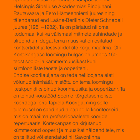
Helsingis Sibeliuse Akadeemias Einojuhani
Rautavaara ja Eero Hämeenniemi juures ning
täiendanud end Lääne-Berliinis Dieter Schnebeli
juures (1981–1982). Ta on pärjatud nii oma
kodumaal kui ka välismaal mitmete auhindade ja
stipendiumidega, tema muusikat on esitatud
kontsertidel ja festivalidel üle kogu maailma. Olli
Kortekangase loomingu hulgas on umbes 150
teost soolo- ja kammermuusikast kuni
sümfooniliste teoste ja ooperiteni.
Endise koorilauljana on teda heliloojana alati
võlunud inimhääl, mistõttu on tema loomingu
keskpunktiks olnud koorimuusika ja ooperižanr. Ta
on teinud koostööd Soome kõrgetasemeliste
kooridega, eriti Tapiola Kooriga, ning selle
tulemusel on sündinud a cappella kooriteoseid,
mis on maailma professionaalsete kooride
repertuaaris. Kortekangas on kirjutanud
kümmekond ooperit ja muusikat näidenditele, mis
on tellitud või etendatud nii Savonlinna