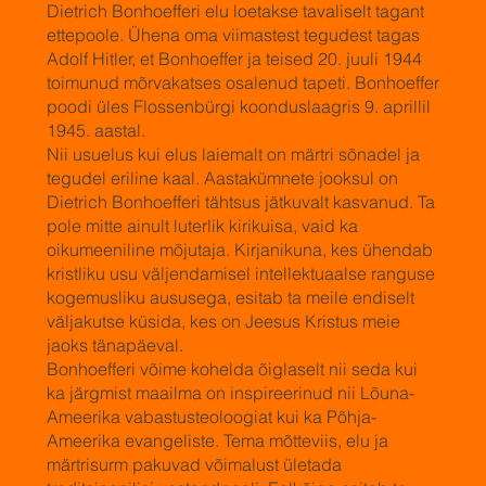
Dietrich Bonhoefferi elu loetakse tavaliselt tagant
ettepoole. Ühena oma viimastest tegudest tagas
Adolf Hitler, et Bonhoeffer ja teised 20. juuli 1944
toimunud mõrvakatses osalenud tapeti. Bonhoeffer
poodi üles Flossenbürgi koonduslaagris 9. aprillil
1945. aastal.
Nii usuelus kui elus laiemalt on märtri sõnadel ja
tegudel eriline kaal. Aastakümnete jooksul on
Dietrich Bonhoefferi tähtsus jätkuvalt kasvanud. Ta
pole mitte ainult luterlik kirikuisa, vaid ka
oikumeeniline mõjutaja. Kirjanikuna, kes ühendab
kristliku usu väljendamisel intellektuaalse ranguse
kogemusliku aususega, esitab ta meile endiselt
väljakutse küsida, kes on Jeesus Kristus meie
jaoks tänapäeval.
Bonhoefferi võime kohelda õiglaselt nii seda kui
ka järgmist maailma on inspireerinud nii Lõuna-
Ameerika vabastusteoloogiat kui ka Põhja-
Ameerika evangeliste. Tema mõtteviis, elu ja
märtrisurm pakuvad võimalust ületada