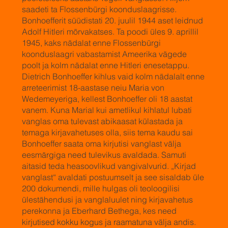
saadeti ta Flossenbürgi koonduslaagrisse.
Bonhoefferit süüdistati 20. juulil 1944 aset leidnud
Adolf Hitleri mõrvakatses. Ta poodi üles 9. aprillil
1945, kaks nädalat enne Flossenbürgi
koonduslaagri vabastamist Ameerika vägede
poolt ja kolm nädalat enne Hitleri enesetappu.
Dietrich Bonhoeffer kihlus vaid kolm nädalalt enne
arreteerimist 18-aastase neiu Maria von
Wedemeyeriga, kellest Bonhoeffer oli 18 aastat
vanem. Kuna Marial kui ametlikul kihlatul lubati
vanglas oma tulevast abikaasat külastada ja
temaga kirjavahetuses olla, siis tema kaudu sai
Bonhoeffer saata oma kirjutisi vanglast välja
eesmärgiga need tulevikus avaldada. Samuti
aitasid teda heasoovlikud vangivalvurid. „Kirjad
vanglast“ avaldati postuumselt ja see sisaldab üle
200 dokumendi, mille hulgas oli teoloogilisi
ülestähendusi ja vanglaluulet ning kirjavahetus
perekonna ja Eberhard Bethega, kes need
kirjutised kokku kogus ja raamatuna välja andis.