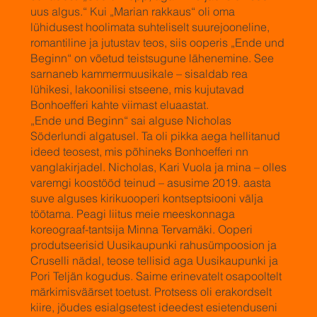
uus algus.“ Kui „Marian rakkaus“ oli oma
lühidusest hoolimata suhteliselt suurejooneline,
romantiline ja jutustav teos, siis ooperis „Ende und
Beginn“ on võetud teistsugune lähenemine. See
sarnaneb kammermuusikale – sisaldab rea
lühikesi, lakoonilisi stseene, mis kujutavad
Bonhoefferi kahte viimast eluaastat.
„Ende und Beginn“ sai alguse Nicholas
Söderlundi algatusel. Ta oli pikka aega hellitanud
ideed teosest, mis põhineks Bonhoefferi nn
vanglakirjadel. Nicholas, Kari Vuola ja mina – olles
varemgi koostööd teinud – asusime 2019. aasta
suve alguses kirikuooperi kontseptsiooni välja
töötama. Peagi liitus meie meeskonnaga
koreograaf-tantsija Minna Tervamäki. Ooperi
produtseerisid Uusikaupunki rahusümpoosion ja
Cruselli nädal, teose tellisid aga Uusikaupunki ja
Pori Teljän kogudus. Saime erinevatelt osapooltelt
märkimisväärset toetust. Protsess oli erakordselt
kiire, jõudes esialgsetest ideedest esietenduseni